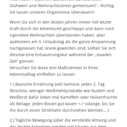
Glühwein und Weihnachtsstress gemeinsam? – Richtig:
Sie lassen unseren Organismus übersäuern!
Wenn Sie sich in den letzten Jahren immer mit letzter
Kraft durch die Adventszeit geschleppt und dann noch
irgendwie Weihnachten überstanden haben, aber
spätestens am 3. Urlaubstag als die ganze Anspannung
nachgelassen hat, krank geworden sind, sollten Sie sich
diesmal eine Entsäuerungskur während der „staaden
Zeit“ gönnen.
Versuchen Sie diese drei Maßnahmen in Ihren
Adventsalltag einfließen zu lassen:
1.) Basische Ernährung (viel Gemüse, jeden 2. Tag
fleischlos, weniger Weißmehlprodukte wie Nudeln und
Weißbrot dafür lieber mal Kartoffeln oder Hülsenfrüchte
als Beilage, jeden Bissen gut kauen <-> solange, bis Sie
ihn durch einen Strohhalm durchziehen könnten….)
2.) Tägliche Bewegung (über die verstärkte Atmung und
das leichte Schwitzen werden viel Säuren aus dem