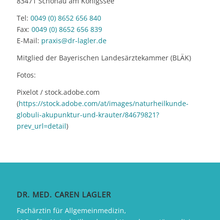
83471 Schönau am Königssee
Tel:
0049 (0) 8652 656 840
Fax:
0049 (0) 8652 656 839
E-Mail:
praxis@dr-lagler.de
Mitglied der Bayerischen Landesärztekammer (BLÄK)
Fotos:
Pixelot / stock.adobe.com
(
https://stock.adobe.com/at/images/naturheilkunde-
globuli-akupunktur-und-krauter/84679821?
prev_url=detail
)
DR. MED. CAREN LAGLER
Fachärztin für Allgemeinmedizin,