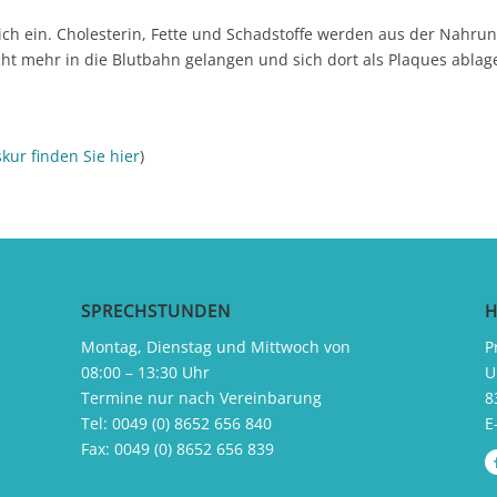
lich ein. Cholesterin, Fette und Schadstoffe werden aus der Nah
cht mehr in die Blutbahn gelangen und sich dort als Plaques abla
kur finden Sie hier
)
SPRECHSTUNDEN
H
Montag, Dienstag und Mittwoch von
P
08:00 – 13:30 Uhr
U
Termine nur nach Vereinbarung
8
Tel:
0049 (0) 8652 656 840
E
Fax:
0049 (0) 8652 656 839