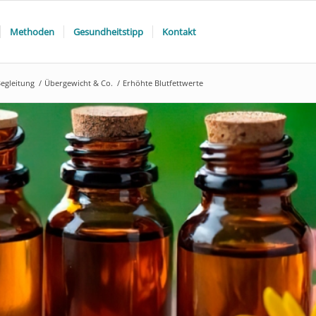
Methoden
Gesundheitstipp
Kontakt
egleitung
/
Übergewicht & Co.
/
Erhöhte Blutfettwerte