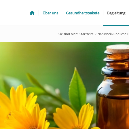
Über uns
Gesundheitspakete
Begleitung
Sie sind hier:
Startseite
/
Naturheilkundliche B