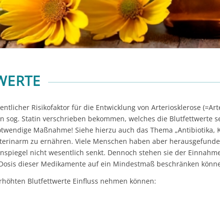
WERTE
sentlicher Risikofaktor für die Entwicklung von Arteriosklerose (=
 sog. Statin verschrieben bekommen, welches die Blutfettwerte sen
 notwendige Maßnahme! Siehe hierzu auch das Thema „Antibiotika, K
esterinarm zu ernähren. Viele Menschen haben aber herausgefunde
inspiegel nicht wesentlich senkt. Dennoch stehen sie der Einnahm
e Dosis dieser Medikamente auf ein Mindestmaß beschränken könn
 erhöhten Blutfettwerte Einfluss nehmen können: