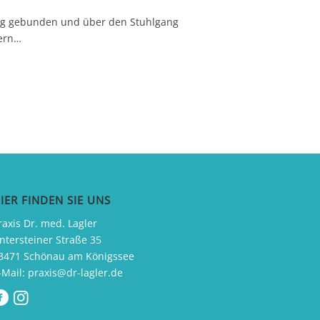
rung gebunden und über den Stuhlgang
gern…
IER FINDEN SIE UNS
raxis Dr. med. Lagler
ntersteiner Straße 35
3471 Schönau am Königssee
-Mail:
praxis@dr-lagler.de